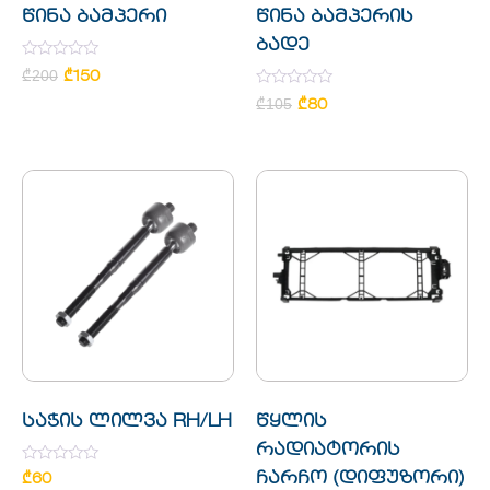
წინა ბამპერი
წინა ბამპერის
ბადე
Rated
₾
200
₾
150
0
out
Rated
₾
105
₾
80
of
0
5
out
of
5
საჭის ლილვა RH/LH
წყლის
რადიატორის
Rated
ჩარჩო (დიფუზორი)
₾
60
0