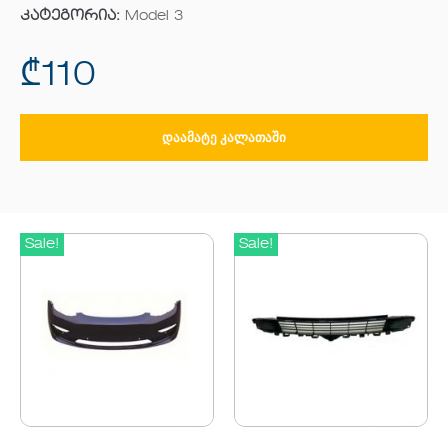
კატეგორია:
Model 3
₾
110
ᲓᲐᲐᲛᲐᲢᲔ ᲙᲐᲚᲐᲗᲐᲨᲘ
Sale!
Sale!