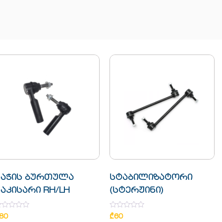
საჭის ბურთულა
სტაბილიზატორი
აკისარი RH/LH
(სტერჟინი)
ated
Rated
80
₾
60
0