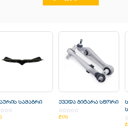
აურის სამაგრი
ქვედა გიტარა სწორი
ს
d
Rated
0
₾
170
0
out
R
₾
of
0