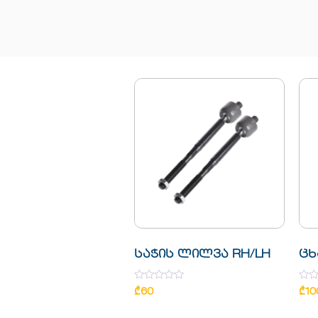
საჭის ლილვა RH/LH
ცხ
Rated
Rate
₾
60
₾
10
0
0
out
out
of
of