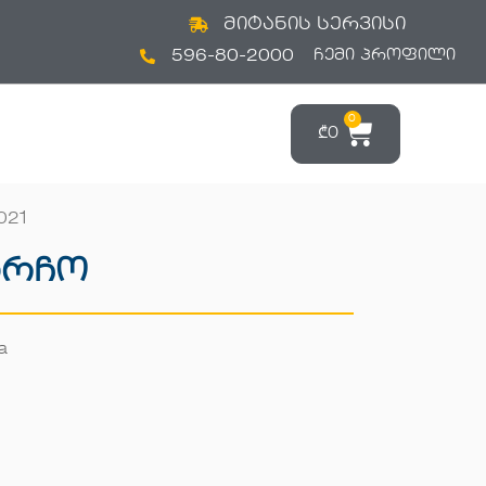
მიტანის სერვისი
596-80-2000
ᲩᲔᲛᲘ ᲞᲠᲝᲤᲘᲚᲘ
0
₾
0
021
არჩო
a