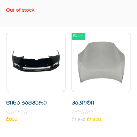
Out of stock
Sale!
წინა ბამპერი
კაპოტი
Rated
Rated
₾
600
₾
1,650
₾
1,400
0
0
out
out
of
of
5
5