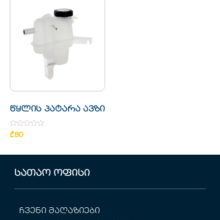
წყლის პატარა ავზი
Rated
₾
80
0
out
of
5
სათაო ოფისი
ჩვენი მაღაზიები