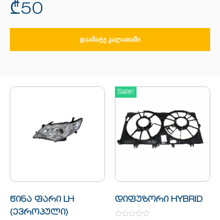
₾
50
ᲓᲐᲐᲛᲐᲢᲔ ᲙᲐᲚᲐᲗᲐᲨᲘ
Sale!
წინა ფარი LH
დიფუზორი HYBRID
(ევროპული)