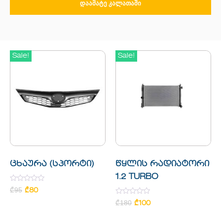
ᲓᲐᲐᲛᲐᲢᲔ ᲙᲐᲚᲐᲗᲐᲨᲘ
Sale!
Sale!
ცხაურა (სპორტი)
წყლის რადიატორი
1.2 TURBO
Rated
₾
95
₾
80
0
out
Rated
₾
180
₾
100
of
0
5
out
of