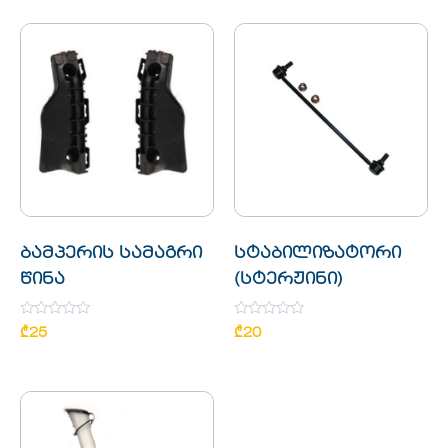
5
ბამპერის სამაგრი
სტაბილიზატორი
წინა
(სტერჟინი)
Rated
Rated
₾
25
₾
20
0
0
out
out
of
of
5
5