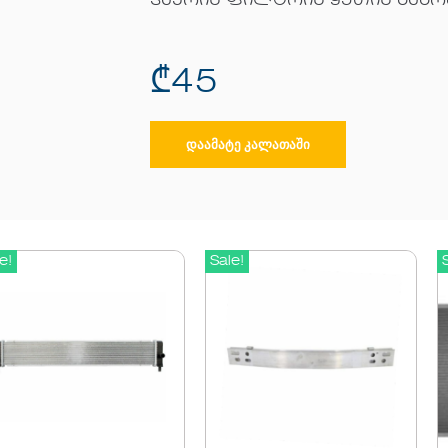
ჰაერის ფილტრის ყუთის გაგ
₾
45
ᲓᲐᲐᲛᲐᲢᲔ ᲙᲐᲚᲐᲗᲐᲨᲘ
e!
Sale!