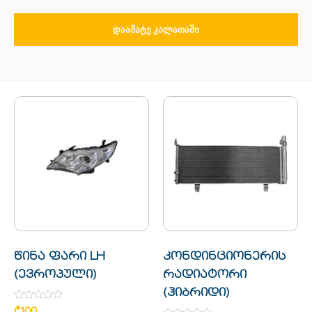
ᲓᲐᲐᲛᲐᲢᲔ ᲙᲐᲚᲐᲗᲐᲨᲘ
წინა ფარი LH
კონდინციონერის
(ევროპული)
რადიატორი
(ჰიბრიდი)
Rated
₾
100