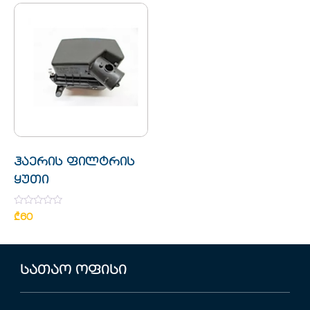
ჰაერის ფილტრის
ყუთი
Rated
₾
60
0
out
of
5
სათაო ოფისი