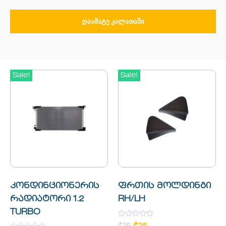
ᲓᲐᲐᲛᲐᲢᲔ ᲙᲐᲚᲐᲗᲐᲨᲘ
Sale!
Sale!
კონდინციონერის
ფრთის მოლდინგი
რადიატორი 1.2
RH/LH
TURBO
Rated
₾
35