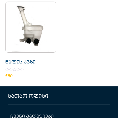
წყლის ავზი
Rated
₾
50
0
out
of
5
სათაო ოფისი
ჩვენი მაღაზიები