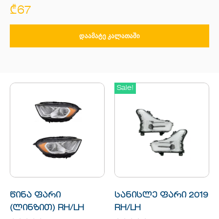
₾
67
ᲓᲐᲐᲛᲐᲢᲔ ᲙᲐᲚᲐᲗᲐᲨᲘ
Sale!
წინა ფარი
სანისლე ფარი 2019
(ლინზით) RH/LH
RH/LH