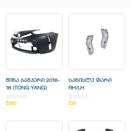
წინა ბამპერი 2016-
სანისლე ფარი
18 (TONG YANG)
RH/LH
Rated
Rated
₾
550
₾
35
0
0
out
out
of
of
5
5