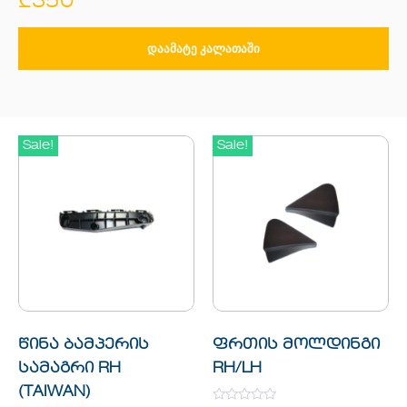
₾
350
ᲓᲐᲐᲛᲐᲢᲔ ᲙᲐᲚᲐᲗᲐᲨᲘ
Sale!
Sale!
წინა ბამპერის
ფრთის მოლდინგი
სამაგრი RH
RH/LH
(TAIWAN)