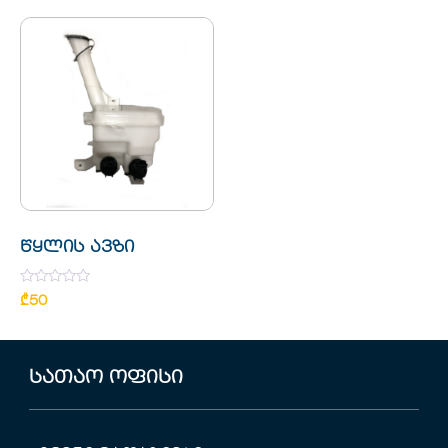
5
წყლის ავზი
Rated
₾
50
0
out
of
5
სათაო ოფისი