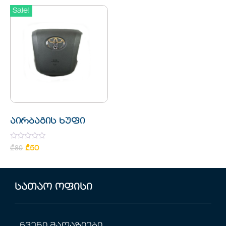
Sale!
აირბაგის ხუფი
Rated
₾
80
₾
50
0
out
of
5
სათაო ოფისი