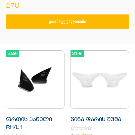
₾
70
ᲓᲐᲐᲛᲐᲢᲔ ᲙᲐᲚᲐᲗᲐᲨᲘ
Sale!
Sale!
ფრთის პანელი
წინა ფარის შუშა
RH/LH
Rated