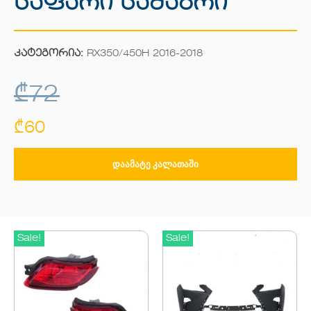
Საფარი Სამაგრი
კატეგორია:
RX350/450H 2016-2018
₾
72
₾
60
ᲓᲐᲐᲛᲐᲢᲔ ᲙᲐᲚᲐᲗᲐᲨᲘ
Sale!
Sale!