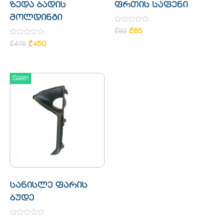
ზედა ბადის
ფრთის საფენი
მოლდინგი
Rated
₾
80
₾
65
0
Rated
out
₾
475
₾
450
0
of
out
5
of
5
Sale!
სანისლე ფარის
ბუდე