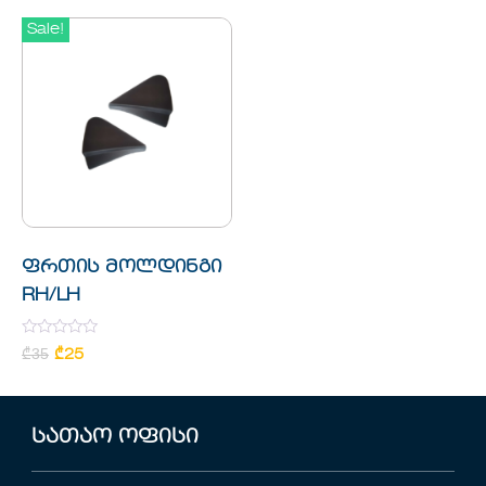
5
Sale!
ფრთის მოლდინგი
RH/LH
Rated
₾
35
₾
25
0
out
of
5
სათაო ოფისი