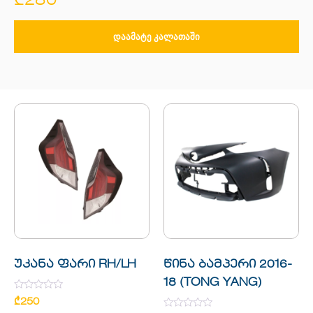
₾
280
ᲓᲐᲐᲛᲐᲢᲔ ᲙᲐᲚᲐᲗᲐᲨᲘ
უკანა ფარი RH/LH
წინა ბამპერი 2016-
18 (TONG YANG)
Rated
₾
250
0