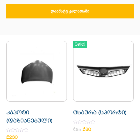
ᲓᲐᲐᲛᲐᲢᲔ ᲙᲐᲚᲐᲗᲐᲨᲘ
Sale!
კაპოტი
ცხაურა (სპორტი)
(დაზიანებული)
Rated
₾
95
₾
80
0
Rated
out
₾
230