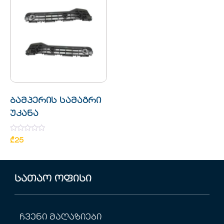
ბამპერის სამაგრი
უკანა
Rated
₾
25
0
out
of
5
სათაო ოფისი
ჩვენი მაღაზიები