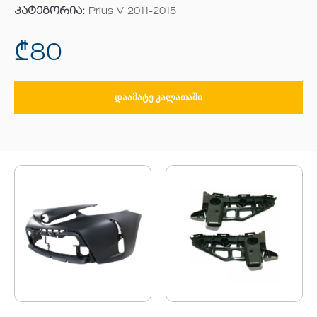
კატეგორია:
Prius V 2011-2015
₾
80
ᲓᲐᲐᲛᲐᲢᲔ ᲙᲐᲚᲐᲗᲐᲨᲘ