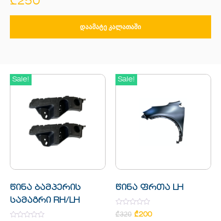
₾
250
ᲓᲐᲐᲛᲐᲢᲔ ᲙᲐᲚᲐᲗᲐᲨᲘ
Sale!
Sale!
წინა ბამპერის
წინა ფრთა LH
სამაგრი RH/LH
Rated
₾
320
₾
200
0