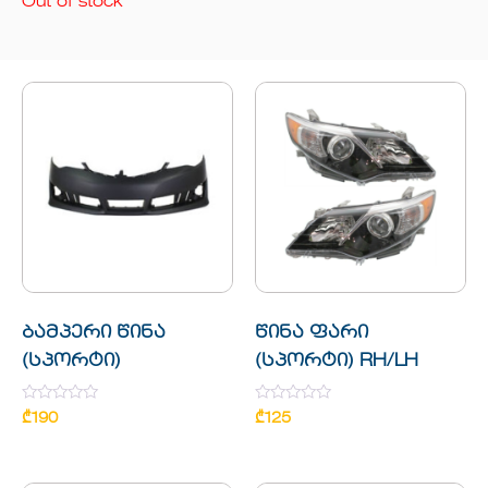
Out of stock
ბამპერი წინა
წინა ფარი
(სპორტი)
(სპორტი) RH/LH
Rated
Rated
₾
190
₾
125
0
0
out
out
of
of
5
5