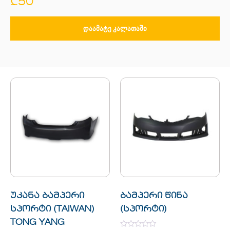
₾
50
ᲓᲐᲐᲛᲐᲢᲔ ᲙᲐᲚᲐᲗᲐᲨᲘ
უკანა ბამპერი
ბამპერი წინა
სპორტი (TAIWAN)
(სპორტი)
TONG YANG