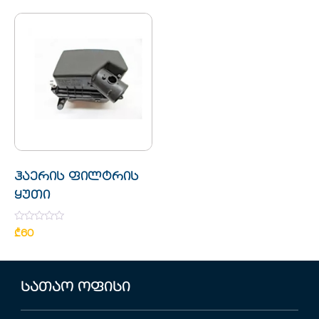
5
5
ჰაერის ფილტრის
ყუთი
Rated
₾
60
0
out
of
5
სათაო ოფისი