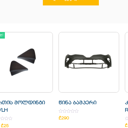
e!
თის მოლდინგი
წინა ბამპერი
/LH
R
Rated
₾
290
0
d
out
R
₾
₾
25
of
0