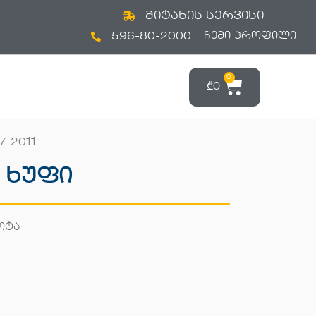
მიტანის სერვისი
596-80-2000
ᲩᲔᲛᲘ ᲞᲠᲝᲤᲘᲚᲘ
0
₾
0
7-2011
 Ხუფი
ოტა