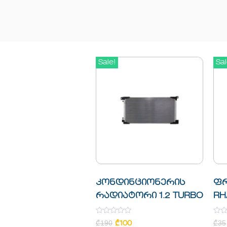
Sale!
Sal
კონდინციონერის
ფრ
რადიატორი 1.2 TURBO
RH
Rated
Rate
₾
190
₾
35
₾
100
0
0