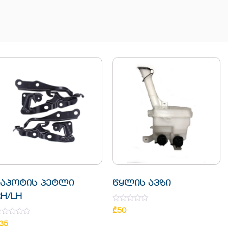
კაპოტის პეტლი
წყლის ავზი
H/LH
Rated
₾
50
0
ated
out
35
of