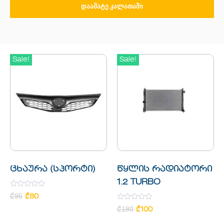
ᲓᲐᲐᲛᲐᲢᲔ ᲙᲐᲚᲐᲗᲐᲨᲘ
Sale!
Sale!
ცხაურა (სპორტი)
წყლის რადიატორი
1.2 TURBO
Rated
₾
95
₾
80
0
out
Rated
₾
180
₾
100
of
0
5
out