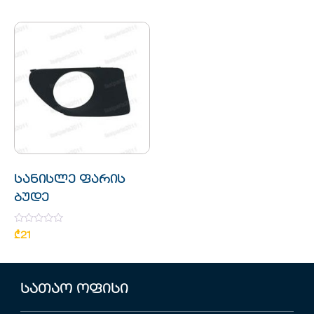
of
5
სანისლე ფარის
ბუდე
Rated
₾
21
0
out
of
5
სათაო ოფისი