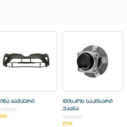
ინა ბამპერი
დისკოს საკისარი
უკანა
ated
290
ut
Rated
₾
105
f
0