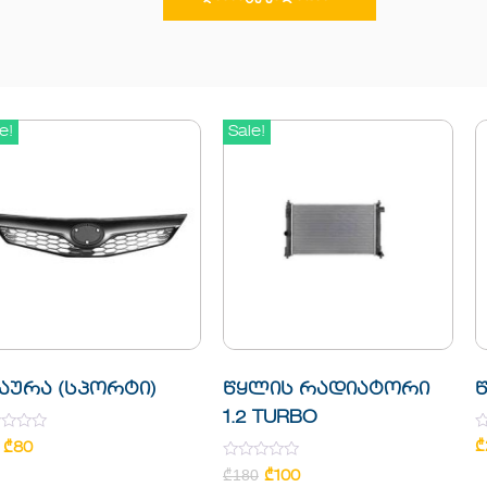
e!
Sale!
აურა (სპორტი)
წყლის რადიატორი
წ
1.2 TURBO
d
R
₾
₾
80
0
Rated
o
₾
180
₾
100
0
o