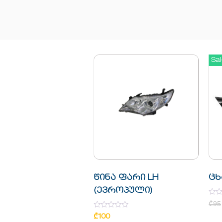
Sal
წინა ფარი LH
ცხ
(ევროპული)
Rate
₾
95
0
Rated
out
₾
100
0
of