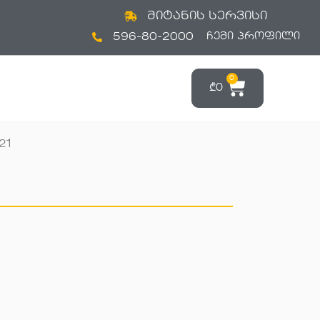
მიტანის სერვისი
596-80-2000
ᲩᲔᲛᲘ ᲞᲠᲝᲤᲘᲚᲘ
0
₾
0
21