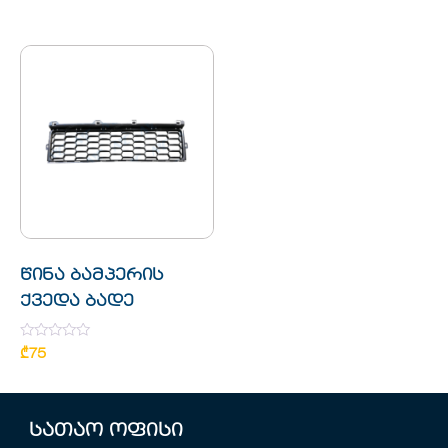
out
of
5
წინა ბამპერის
ქვედა ბადე
Rated
₾
75
0
out
of
5
სათაო ოფისი