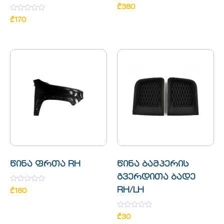
Rated
₾
380
0
Rated
out
₾
170
0
of
out
5
of
5
წინა ფრთა RH
წინა ბამპერის
გვერდითა ბადე
Rated
RH/LH
₾
180
0
out
of
5
Rated
₾
30
0