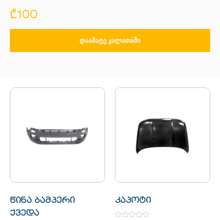
₾
100
ᲓᲐᲐᲛᲐᲢᲔ ᲙᲐᲚᲐᲗᲐᲨᲘ
წინა ბამპერი
კაპოტი
ქვედა