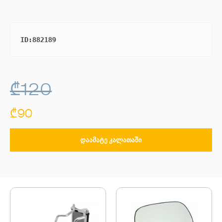
ID:882189
₾
120
₾
90
ᲓᲐᲐᲛᲐᲢᲔ ᲙᲐᲚᲐᲗᲐᲨᲘ