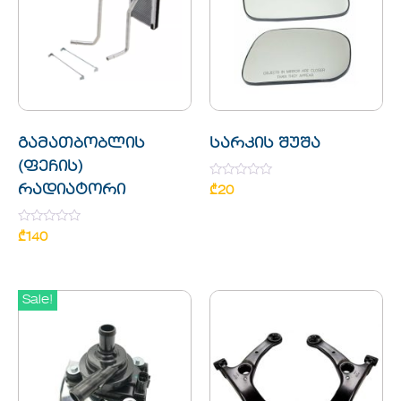
გამათბობლის
სარკის შუშა
(ფეჩის)
Rated
რადიატორი
₾
20
0
out
of
Rated
5
₾
140
0
out
of
5
Sale!