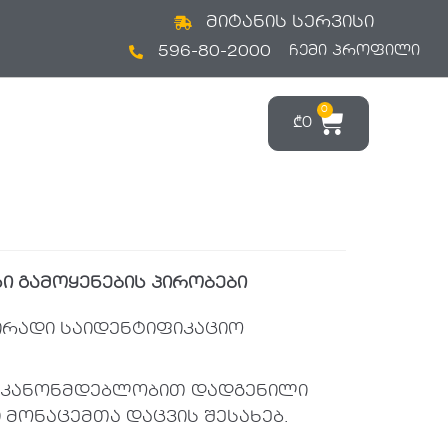
მიტანის სერვისი
596-80-2000
ᲩᲔᲛᲘ ᲞᲠᲝᲤᲘᲚᲘ
0
₾
0
ი გამოყენების პირობები
პირადი საიდენტიფიკაციო
ოს კანონმდებლობით დადგენილი
მონაცემთა დაცვის შესახებ.